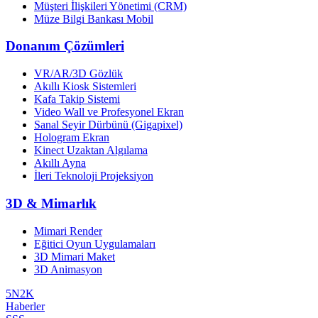
Müşteri İlişkileri Yönetimi (CRM)
Müze Bilgi Bankası Mobil
Donanım Çözümleri
VR/AR/3D Gözlük
Akıllı Kiosk Sistemleri
Kafa Takip Sistemi
Video Wall ve Profesyonel Ekran
Sanal Seyir Dürbünü (Gigapixel)
Hologram Ekran
Kinect Uzaktan Algılama
Akıllı Ayna
İleri Teknoloji Projeksiyon
3D & Mimarlık
Mimari Render
Eğitici Oyun Uygulamaları
3D Mimari Maket
3D Animasyon
5N2K
Haberler