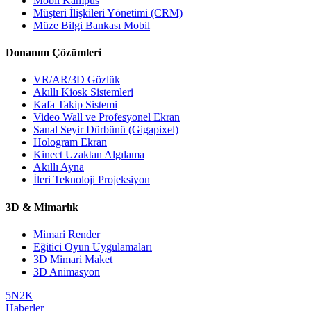
Mobil Kampüs
Müşteri İlişkileri Yönetimi (CRM)
Müze Bilgi Bankası Mobil
Donanım Çözümleri
VR/AR/3D Gözlük
Akıllı Kiosk Sistemleri
Kafa Takip Sistemi
Video Wall ve Profesyonel Ekran
Sanal Seyir Dürbünü (Gigapixel)
Hologram Ekran
Kinect Uzaktan Algılama
Akıllı Ayna
İleri Teknoloji Projeksiyon
3D & Mimarlık
Mimari Render
Eğitici Oyun Uygulamaları
3D Mimari Maket
3D Animasyon
5N2K
Haberler