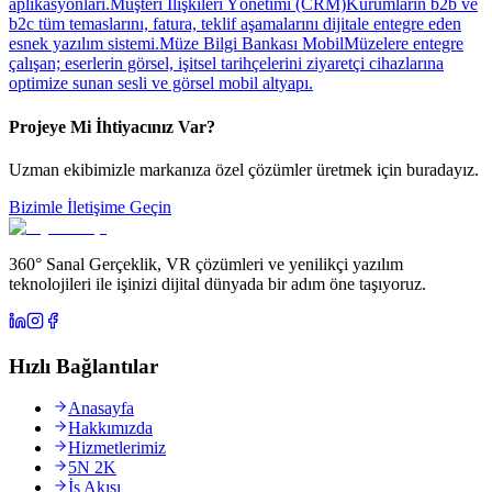
aplikasyonları.
Müşteri İlişkileri Yönetimi (CRM)
Kurumların b2b ve
b2c tüm temaslarını, fatura, teklif aşamalarını dijitale entegre eden
esnek yazılım sistemi.
Müze Bilgi Bankası Mobil
Müzelere entegre
çalışan; eserlerin görsel, işitsel tarihçelerini ziyaretçi cihazlarına
optimize sunan sesli ve görsel mobil altyapı.
Projeye Mi İhtiyacınız Var?
Uzman ekibimizle markanıza özel çözümler üretmek için buradayız.
Bizimle İletişime Geçin
360° Sanal Gerçeklik, VR çözümleri ve yenilikçi yazılım
teknolojileri ile işinizi dijital dünyada bir adım öne taşıyoruz.
Hızlı Bağlantılar
Anasayfa
Hakkımızda
Hizmetlerimiz
5N 2K
İş Akışı