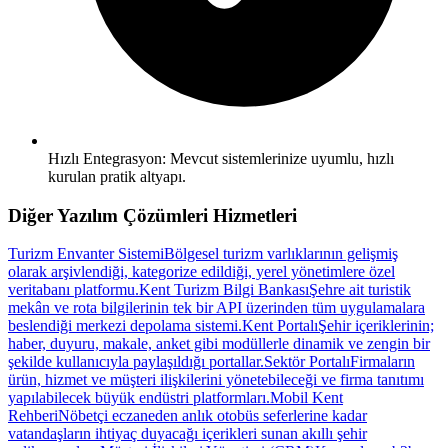
Hızlı Entegrasyon: Mevcut sistemlerinize uyumlu, hızlı
kurulan pratik altyapı.
Diğer
Yazılım Çözümleri
Hizmetleri
Turizm Envanter Sistemi
Bölgesel turizm varlıklarının gelişmiş
olarak arşivlendiği, kategorize edildiği, yerel yönetimlere özel
veritabanı platformu.
Kent Turizm Bilgi Bankası
Şehre ait turistik
mekân ve rota bilgilerinin tek bir API üzerinden tüm uygulamalara
beslendiği merkezi depolama sistemi.
Kent Portalı
Şehir içeriklerinin;
haber, duyuru, makale, anket gibi modüllerle dinamik ve zengin bir
şekilde kullanıcıyla paylaşıldığı portallar.
Sektör Portalı
Firmaların
ürün, hizmet ve müşteri ilişkilerini yönetebileceği ve firma tanıtımı
yapılabilecek büyük endüstri platformları.
Mobil Kent
Rehberi
Nöbetçi eczaneden anlık otobüs seferlerine kadar
vatandaşların ihtiyaç duyacağı içerikleri sunan akıllı şehir