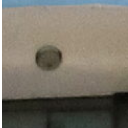
E-posta
info@mytekas.com
Yol Tarifi Al
Bizi gezmek ister misin?
Harita
04
AR-GE Teknopark Yazılım Geliştirme
Ofisi
Adres
İzmir Teknoloji Geliştirme Bölgesi Teknopark A9 Binası 215/C
İYTE Kampüsü 35430 URLA / İZMİR
Telefon
+90 232 700 0 360