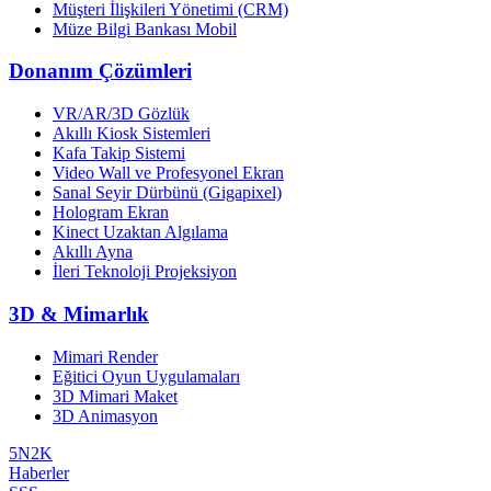
Müşteri İlişkileri Yönetimi (CRM)
Müze Bilgi Bankası Mobil
Donanım Çözümleri
VR/AR/3D Gözlük
Akıllı Kiosk Sistemleri
Kafa Takip Sistemi
Video Wall ve Profesyonel Ekran
Sanal Seyir Dürbünü (Gigapixel)
Hologram Ekran
Kinect Uzaktan Algılama
Akıllı Ayna
İleri Teknoloji Projeksiyon
3D & Mimarlık
Mimari Render
Eğitici Oyun Uygulamaları
3D Mimari Maket
3D Animasyon
5N2K
Haberler