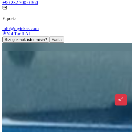
+90 232 700 0 360
E-posta
info@mytekas.com
Yol Tarifi Al
Bizi gezmek ister misin?
Harita
02
Stüdyo ve Platolar
Adres
Mustafa Kemal Atatürk Mh. Ankara Asfaltı No:1 Kemalpaşa /
İZMİR
Telefon
+90 232 700 0 360