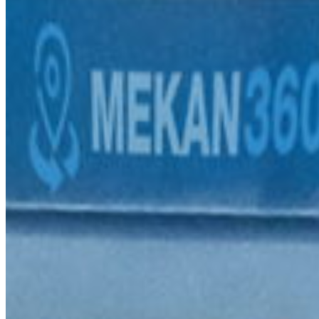
E-posta
info@mytekas.com
Yol Tarifi Al
Bizi gezmek ister misin?
Harita
03
Avrupa Merkez Ofisi
Adres
Friedrich-Krupp-Str. 16-18 41564 Kaarst
Telefon
+90 232 700 0 360