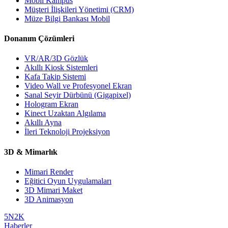
Mobil Kampüs
Müşteri İlişkileri Yönetimi (CRM)
Müze Bilgi Bankası Mobil
Donanım Çözümleri
VR/AR/3D Gözlük
Akıllı Kiosk Sistemleri
Kafa Takip Sistemi
Video Wall ve Profesyonel Ekran
Sanal Seyir Dürbünü (Gigapixel)
Hologram Ekran
Kinect Uzaktan Algılama
Akıllı Ayna
İleri Teknoloji Projeksiyon
3D & Mimarlık
Mimari Render
Eğitici Oyun Uygulamaları
3D Mimari Maket
3D Animasyon
5N2K
Haberler