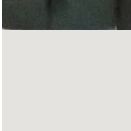
E-posta
info@mytekas.com
Yol Tarifi Al
360° Sanal Gerçeklik, VR çözümleri ve yenilikçi yazılım
teknolojileri ile işinizi dijital dünyada bir adım öne taşıyoruz.
Hızlı Bağlantılar
Anasayfa
Hakkımızda
Hizmetlerimiz
5N 2K
İş Akışı
Referanslar
Kaynaklar
Haberler