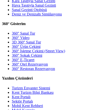
Kara Taşıtıyla Sanal Gezinti
Hava Taşıtıyla Sanal Gezinti
Sanal Gezinti Otobüsü
Deniz ve Denizaltı Simülasyonu
360° Gösterim
360° Sanal Tur
360° Video
3D 360° Sanal Tur
360° Ürün Çekimi
360° İşletme Çekimi (Street View)
360° Sokak Çekimi
360° E-Ticaret
360° Otel Rezervasyon
360° Restoran Rezervasyon
Yazılım Çözümleri
Turizm Envanter Sistemi
Kent Turizm Bilgi Bankası
Kent Portalı
Sektör Portalı
Mobil Kent Rehberi