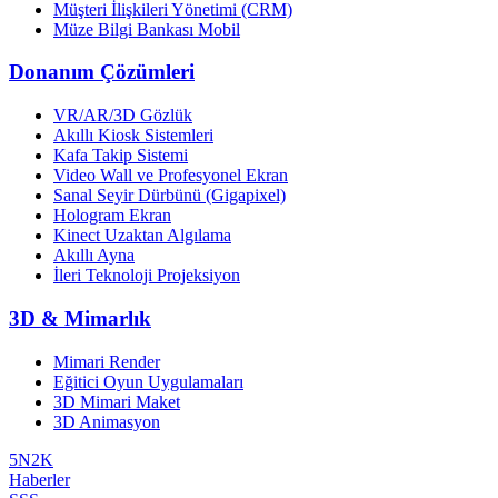
Müşteri İlişkileri Yönetimi (CRM)
Müze Bilgi Bankası Mobil
Donanım Çözümleri
VR/AR/3D Gözlük
Akıllı Kiosk Sistemleri
Kafa Takip Sistemi
Video Wall ve Profesyonel Ekran
Sanal Seyir Dürbünü (Gigapixel)
Hologram Ekran
Kinect Uzaktan Algılama
Akıllı Ayna
İleri Teknoloji Projeksiyon
3D & Mimarlık
Mimari Render
Eğitici Oyun Uygulamaları
3D Mimari Maket
3D Animasyon
5N2K
Haberler