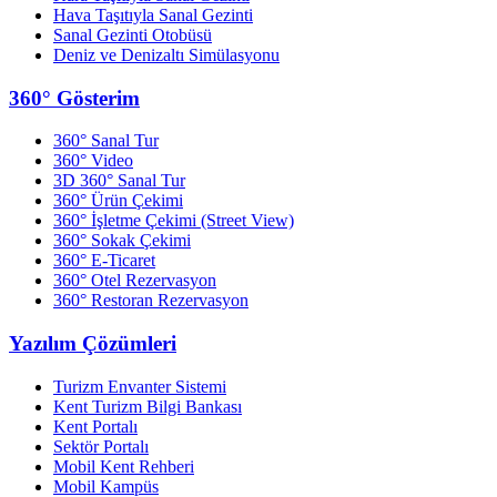
Hava Taşıtıyla Sanal Gezinti
Sanal Gezinti Otobüsü
Deniz ve Denizaltı Simülasyonu
360° Gösterim
360° Sanal Tur
360° Video
3D 360° Sanal Tur
360° Ürün Çekimi
360° İşletme Çekimi (Street View)
360° Sokak Çekimi
360° E-Ticaret
360° Otel Rezervasyon
360° Restoran Rezervasyon
Yazılım Çözümleri
Turizm Envanter Sistemi
Kent Turizm Bilgi Bankası
Kent Portalı
Sektör Portalı
Mobil Kent Rehberi
Mobil Kampüs