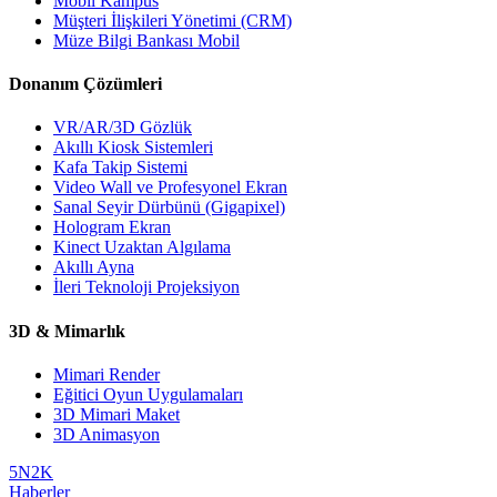
Mobil Kampüs
Müşteri İlişkileri Yönetimi (CRM)
Müze Bilgi Bankası Mobil
Donanım Çözümleri
VR/AR/3D Gözlük
Akıllı Kiosk Sistemleri
Kafa Takip Sistemi
Video Wall ve Profesyonel Ekran
Sanal Seyir Dürbünü (Gigapixel)
Hologram Ekran
Kinect Uzaktan Algılama
Akıllı Ayna
İleri Teknoloji Projeksiyon
3D & Mimarlık
Mimari Render
Eğitici Oyun Uygulamaları
3D Mimari Maket
3D Animasyon
5N2K
Haberler