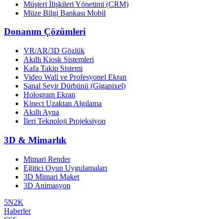
Müşteri İlişkileri Yönetimi (CRM)
Müze Bilgi Bankası Mobil
Donanım Çözümleri
VR/AR/3D Gözlük
Akıllı Kiosk Sistemleri
Kafa Takip Sistemi
Video Wall ve Profesyonel Ekran
Sanal Seyir Dürbünü (Gigapixel)
Hologram Ekran
Kinect Uzaktan Algılama
Akıllı Ayna
İleri Teknoloji Projeksiyon
3D & Mimarlık
Mimari Render
Eğitici Oyun Uygulamaları
3D Mimari Maket
3D Animasyon
5N2K
Haberler