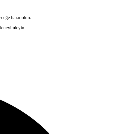
eceğe hazır olun.
k deneyimleyin.