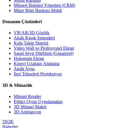
Mobil Kampüs
Müşteri İlişkileri Yönetimi (CRM)
Müze Bilgi Bankası Mobil
Donanım Çözümleri
VR/AR/3D Gözlük
Akıllı Kiosk Sistemleri
Kafa Takip Sistemi
Video Wall ve Profesyonel Ekran
Sanal Seyir Dürbünü (Gigapixel)
Hologram Ekran
Kinect Uzaktan Algılama
Akıllı Ayna
İleri Teknoloji Projeksiyon
3D & Mimarlık
Mimari Render
Eğitici Oyun Uygulamaları
3D Mimari Maket
3D Animasyon
5N2K
Haberler