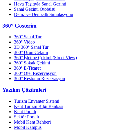
Hava Taşıtıyla Sanal Gezinti
Sanal Gezinti Otobüsü
Deniz ve Denizaltı Simülasyonu
360° Gösterim
360° Sanal Tur
360° Video
3D 360° Sanal Tur
360° Ürün Çekimi
360° İşletme Çekimi (Street View)
360° Sokak Çekimi
360° E-Ticaret
360° Otel Rezervasyon
360° Restoran Rezervasyon
Yazılım Çözümleri
Turizm Envanter Sistemi
Kent Turizm Bilgi Bankası
Kent Portalı
Sektör Portalı
Mobil Kent Rehberi
Mobil Kampüs